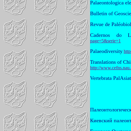
Palaeontologica el
Bulletin of Geosci
Revue de Paléobio
Cadernos do 
page=5&serie=1
Palaeodiversity
htt
Translations of Ch
http://www.cefns.nau
Vertebrata PalAsiat
Палеонтологичес
Киевский палеон