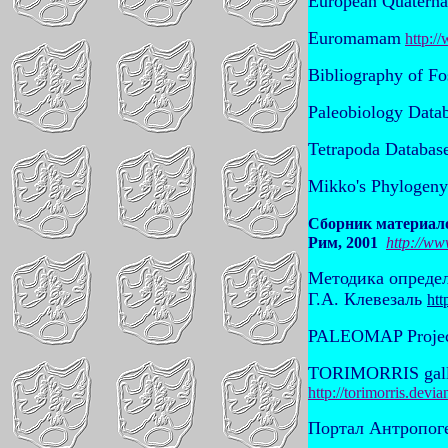
European Quaterna
Euromamam
http:/
Bibliography of Fo
Paleobiology Data
Tetrapoda Databas
Mikko's Phylogeny
Сборник материало
Рим, 2001
http://ww
Методика опреде
Г.А. Клевезаль
htt
PALEOMAP Proje
TORIMORRIS gall
http://torimorris.devi
Портал Антропоге