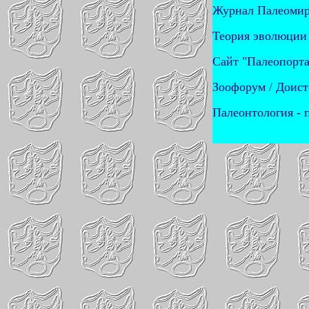
Журнал Палеоми
Теория эволюции 
Сайт "Палеопорта
Зоофорум / Доис
Палеонтология - 