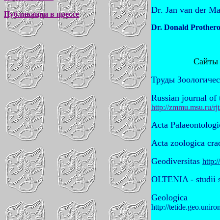
Dr
.
Jan van der M
Публикации в прессе
Dr. Donald Prother
Сайты 
Труды Зоологичес
Russian journal o
http://zmmu.msu.ru/rjt
Acta Palaeontologi
Acta zoologica cra
Geodiversitas
http:
OLTENIA -
studii 
Geo
http://tetide.geo.uni