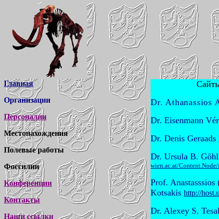
Главная
Сайты
Организации
Dr.
Athanassios
A
Персоналии
Dr.
Eisenmann
Vér
Местонахождения
Dr.
Denis Geraads
Полевые работы
Dr. Ursula B. Göh
wien.ac.at/Content.Node/
Фоссилии
Prof. Anastasssios 
Конференции
Kotsakis
http://host
Контакты
Dr. Alexey S.
Tesa
Наши ссылки