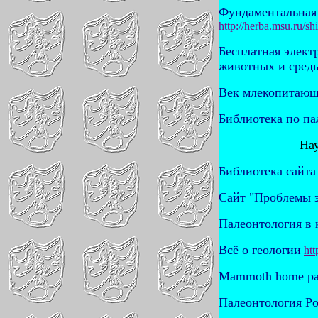
Фундаментальная 
http://herba.msu.ru/s
Бесплатная элект
животных и сред
Век млекопитающ
Библиотека по па
Нау
Библиотека сайта
Сайт
"Проблемы 
Палеонтология в 
Всё о геологии
htt
Mammoth home p
Палеонтология Р