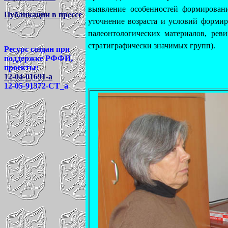
выявление особенностей формировани
Публикации в прессе
уточнение возраста и условий формир
палеонтологических материалов, рев
стратиграфически значимых групп).
Ресурс
создан при
поддержке РФФИ,
проекты:
12-04-01691-а
12-05-91372-СТ_а