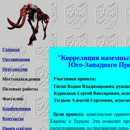
Главная
"Корреляция наземных
Организации
Юго-Западного При
Персоналии
Участники проекта:
Местонахождения
Титов Вадим Владимирович, руково
Полевые работы
Куршаков Сергей Викторович, испо
Фоссилии
Тесаков Алексей Сергеевич, исполни
Конференции
Цели проекта:
комплексное сравнит
Контакты
Европы и Турции. Это позволит про
происходившими на протяжении плио-п
Наши ссылки